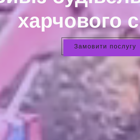
харчового с
Замовити послугу